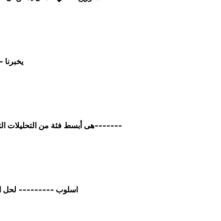
يخبرنا 
هى أبسط فئة من التحليلات التي تسمح بحصر البيانات للحصول على رؤى أكثر شمولاً-------
اسلوب --------- لحل ا