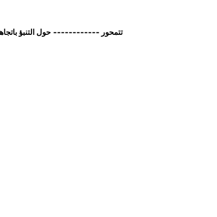
تتمحور ------------ حول التنبؤ باتجاه