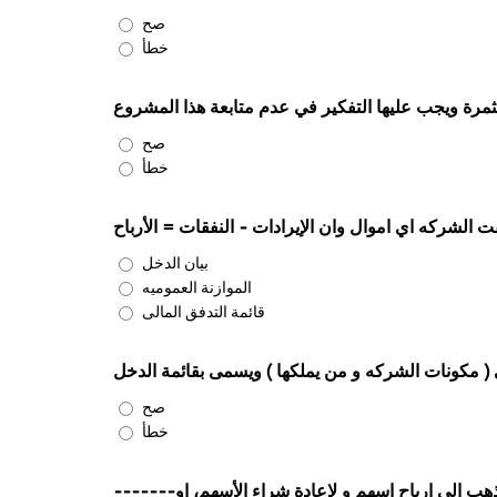
صح
خطأ
صح
خطأ
 الشركه اي اموال وان الإيرادات - النفقات = الأرباح
بيان الدخل
الموازنة العموميه
قائمة التدفق المالى
لى ( مكونات الشركه و من يملكها ) ويسمى بقائمة الدخل
صح
خطأ
 تذهب الى ارباح اسهم و لإعادة شراء الأسهم، او