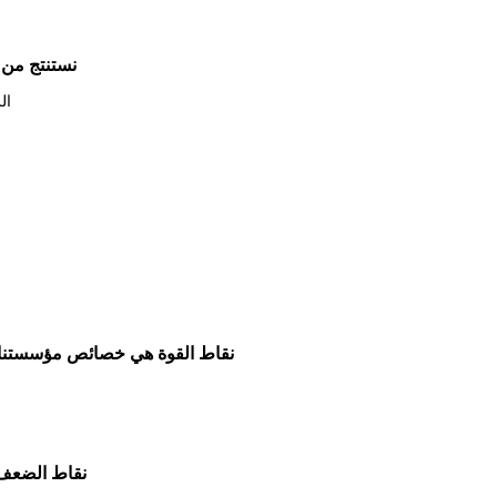
نستنتج من 
ال
نقاط القوة هي خصائص مؤسستنا ال
نقاط الضعف ه