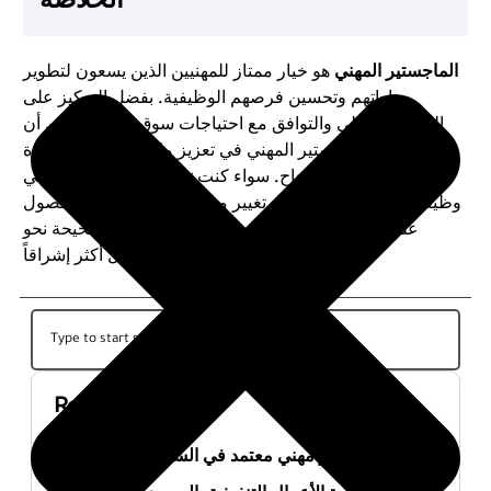
الماجستير المهني
هو خيار ممتاز للمهنيين الذين يسعون لتطوير
مهاراتهم وتحسين فرصهم الوظيفية. بفضل التركيز على
التطبيق العملي والتوافق مع احتياجات سوق العمل، يمكن أن
يساهم الماجستير المهني في تعزيز مكانتك المهنية وزيادة
فرصك في تحقيق النجاح. سواء كنت تسعى لتحسين أدائك في
وظيفتك الحالية أو تفكر في تغيير مسارك المهني، فإن الحصول
على
ماجستير مهني
يمكن أن يكون الخطوة الصحيحة نحو
مستقبل أكثر إشراقاً.
Recent Posts
أفضل ماجستير مهني معتمد في السعودية 2026