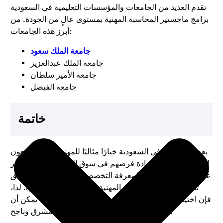
تقدم العديد من الجامعات والمؤسسات التعليمية في السعودية
برامج ماجستير المحاسبة المهنية بمستوى عالٍ من الجودة. من
أبرز هذه الجامعات:
جامعة الملك سعود
جامعة الملك عبدالعزيز
جامعة الأمير سلطان
جامعة الفيصل
خاتمة
يعد الماجستير في السعودية خيارًا مثاليًا للمهنيين الذين يسعون
لتطوير مهاراتهم وزيادة فرصهم في سوق العمل. بفضل التركيز
على التطبيق العملي والمعرفة التخصصية، يمكن للطلاب تحقيق
تقدم ملحوظ في حياتهم المهنية في فترة زمنية قصيرة. لذا،
فإن اختيار برنامج ماجستير المحاسبة المهنية المناسب يمكن أن
يكون خطوة هامة نحو مستقبل مهني مشرق وناجح.