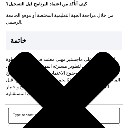
كيف أتأكد من اعتماد البرنامج قبل التسجيل؟
من خلال مراجعة الجهة التعليمية المختصة أو موقع الجامعة
الرسمي.
خاتمة
يُعد الحصول على ماجستير مهني معتمد في السعودية خطوة
ذكية لكل من يسعى لتطوير مسيرته المهنية وتعزيز مكانته فى
سوق العمل. ومع وضوح الاعتماد وتنوع التخصصات، أصبح
الماجستير المهني خيارًا عمليًا يجمع بين الدراسة والتطبيق. قبل
التسجيل، احرص على التحقق من اعتماد البرنامج واختيار
التخصص الذي يتوافق مع أهدافك المستقبلية.