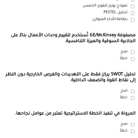
نموذج بورتر للقوى الخمس
تحليل PESTEL
بطاقة الأداء المتوازن
مصفوفة GE/McKinsey تُستخدم لتقييم وحدات الأعمال بناءً على
الجاذبية السوقية والميزة التنافسية.
صح
خطأ
تحليل SWOT يركز فقط على التهديدات والفرص الخارجية دون النظر
إلى نقاط القوة والضعف الداخلية.
صح
خطأ
المرونة في تنفيذ الخطة الاستراتيجية تعتبر من عوامل نجاحها.
صح
خطأ