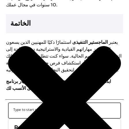
10 سنوات في مجال عملك.
الخاتمة
يعتبر
الماجستير التنفيذى
استثمارًا ذكيًا للمهنيين الذين يسعون
إلى تعزيز مهاراتهم القيادية والاستراتيجية دون الحاجة إلى
التخلي عن وظائفهم الحالية. سواء كنت تتطلع إلى تحسين أدائك
في مجالك الحالي أو استكشاف فرص جديدة، فإن هذه الدرجة
يمكن أن تكون مفتاحك لتحقيق النجاح المهني الذي تطمح إليه.
ابدأ الآن رحلتك نحو القيادة والنجاح من خلال اختيار برنامج
الماجستير التنفيذى الأنسب لك!
Recent Posts