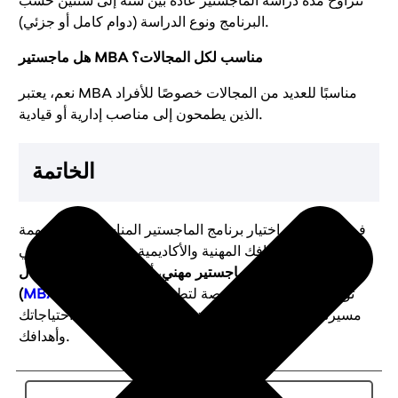
تتراوح مدة دراسة الماجستير عادة بين سنة إلى سنتين حسب
البرنامج ونوع الدراسة (دوام كامل أو جزئي).
هل ماجستير MBA مناسب لكل المجالات؟
نعم، يعتبر MBA مناسبًا للعديد من المجالات خصوصًا للأفراد
الذين يطمحون إلى مناصب إدارية أو قيادية.
الخاتمة
في النهاية، يعد اختيار برنامج الماجستير المناسب خطوة مهمة
نحو تحقيق أهدافك المهنية والأكاديمية. سواء كنت تفكر في
ماجستير عن بعد
،
ماجستير مهني
، أو
ماجستير إدارة أعمال
، توفر لك هذه البرامج فرصة لتطوير مهاراتك وتعزيز
)
MBA
(
مسيرتك المهنية. تأكد من اختيار برنامج معتمد يلبي احتياجاتك
وأهدافك.