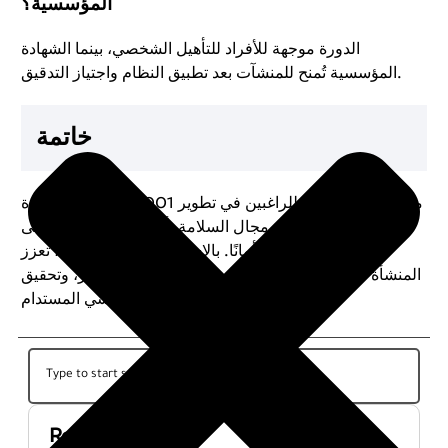
المؤسسية؟
الدورة موجهة للأفراد للتأهيل الشخصي، بينما الشهادة
المؤسسية تُمنح للمنشآت بعد تطبيق النظام واجتياز التدقيق.
خاتمة
تُمثل دورة ISO 45001 معتمدة خيارًا مثاليًا للراغبين في تطوير
مهاراتهم المهنية في مجال السلامة، أو للمنشآت التي تسعى
لبناء بيئة عمل أكثر أمانًا. بالاستثمار في هذه الدورة، تعزز
المنشأة قدرتها على الامتثال للمعايير، وتقليل المخاطر، وتحقيق
الأداء المؤسسي المستدام.
Recent Posts