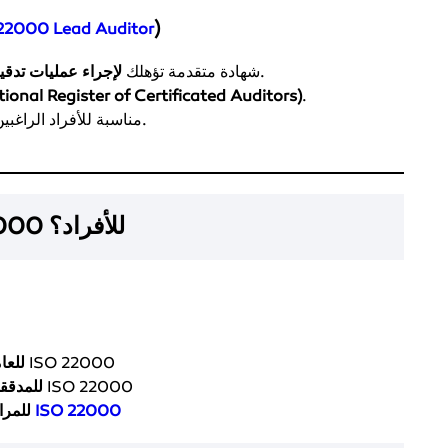
)
22000 Lead Auditor
على الشركات والمؤسسات الغذائية.
شهادة متقدمة تؤهلك
لإجراء عمليات تدقي
tional Register of Certificated Auditors)
.
.
مناسبة للأفراد الراغب
كيف تحصل على شهادة ISO 22000 للأفراد؟
→ شهادة الممارس ISO 22000
للعا
ISO 22000
للمدقق
ISO 22000
→ شهادة المدقق الرئيسي
للمرا