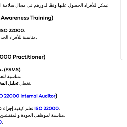
هناك عدة مستويات من شهادات ISO 22000 يمكن للأفراد الحصول عليها وفقًا لدورهم في مجال سلامة الأغذية:
أ) دورة التوعية s Training
.
مبادئ إدارة سلامة الأغذية ومعايير O 22000
مناسبة للأفراد الجدد في المجال أو الراغبين في معرفة الأساسيات.
ب) شهادة الممارس itioner
.
تنفيذ وإدارة نظام إدارة سلامة الأغذية (FSMS)
تع
.
مناسبة للع
.
تغطي
تحليل المخ
)
O 22000 Internal Auditor
.
ISO 22000
لضمان الامتثال لمتطلبات
تعلم كيفية
إجراء ع
مناسبة لموظفي الجودة والمفتشين الداخليين في مصانع الأغذية والمطاعم الكبرى.
0
.