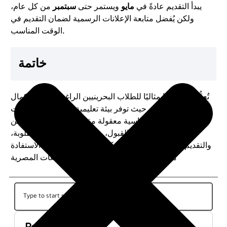
يبدأ التقديم عادةً في
مايو
ويستمر حتى
سبتمبر
من كل عام،
ولكن يُفضل متابعة الإعلانات الرسمية لضمان التقديم في
الوقت المناسب.
خاتمة
تُعدُّ مصر خيارًا مثاليًا للطلاب البحرينيين الراغبين في استكمال
دراستهم الجامعية، حيث توفر بيئة تعليمية متميزة، وتخصصات
متنوعة، وتكاليف دراسية معقولة مقارنةً بالدول الأخرى. من
خلال استيفاء شروط القبول، وتجهيز المستندات المطلوبة،
والتقديم في الوقت المحدد، يمكن للطلاب البحرينيين الاستفادة
من الفرص التعليمية المتاحة في الجامعات المصرية
Recent Posts