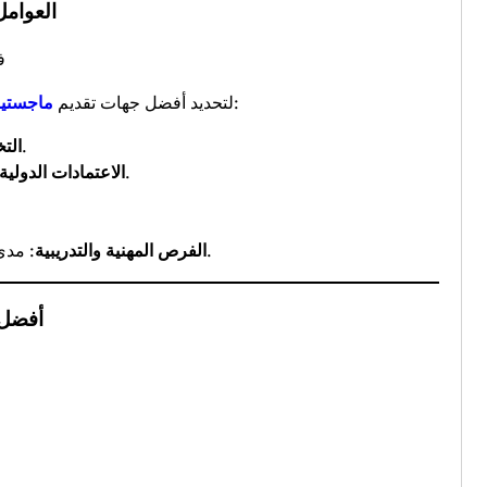
العوامل
ف
، تمت المقارنة بناءً على:
لتحديد أفضل جهات تقديم
ماجستير 
: المجالات التي تغطيها البرامج.
الت
: جودة التعليم ومدى الاعتراف بالشهادة عالميًا.
الاعتمادات الدولية
: مدى ارتباط البرنامج بسوق العمل المحلي والدولي.
الفرص المهنية والتدريبية
أفضل 