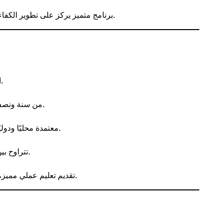
برنامج متميز يركز على تطوير الكفاءات القيادية مع دعم خاص لرواد الأعمال.
الابتكار، التحليل المالي، التسويق الرقمي.
من سنة ونصف إلى ثلاث سنوات حسب نظام الدراسة.
معتمدة محليًا ودوليًا، بشراكات أكاديمية مع جامعات عالمية.
.
تتراوح بي
تقديم تعليم عملي مميز، وتركز على المهارات التطبيقية والابتكار.