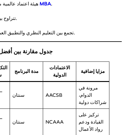
.
MBA
، هيئة اعتماد عالمية متخصصة في برامج
.
تتراوح ب
تجمع بين التعليم النظري والتطبيق العملي، مع فرص للتدريب والتواصل المهني.
جدول مقارنة بين أفضل 
الاعتمادات
التك
مزايا إضافية
مدة البرنامج
الدولية
س
مرونة في
–
الدوام،
AACSB
سنتان
0
شراكات دولية
تركيز على
–
القيادة ودعم
NCAAA
سنتان
0
رواد الأعمال