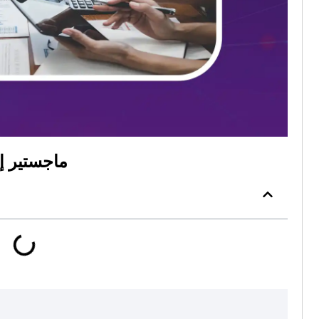
m
ماجستير إ