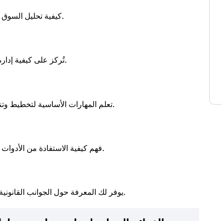
كيفية تحليل السوق وتطوير استراتيجيات تضمن لك التفوق على منافسيك.
تُركز على كيفية إدارة رأس المال وتحديد أفضل مصادر التمويل لمشاريعك.
تعلم المهارات الأساسية لتخطيط وتنفيذ المشاريع ضمن الميزانية والجدول الزمني المحدد.
فهم كيفية الاستفادة من الأدوات الرقمية للوصول إلى جمهورك المستهدف بأقل تكلفة.
يوفر لك المعرفة حول الجوانب القانونية والتشريعية التي يجب مراعاتها عند إطلاق مشروعك.