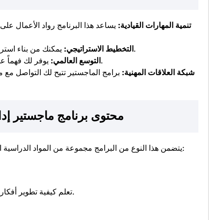
تنمية المهارات القيادية:
يساعد هذا البرنامج رواد الأعمال على 
يمكنك من بناء استراتيجيات نمو مبتكرة وتحقيق أهداف طويلة الأمد.
التخطيط الاستراتيجي:
يوفر لك فهماً عميقاً للأسواق الدولية وكيفية الدخول إليها بنجاح.
التوسع العالمي:
شبكة العلاقات المهنية:
برامج الماجستير تتيح لك التواصل مع مح
محتوى برنامج ماجستير إد
يتضمن هذا النوع من البرامج مجموعة من المواد الدراسية المصممة خصيصًا لتلبية احتياجات رواد الأعمال، ومنها:
تعلم كيفية تطوير أفكار جديدة وتحويلها إلى منتجات أو خدمات قابلة للتسويق.