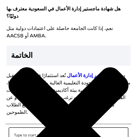
هل شهادة ماجستير إدارة الأعمال في السعودية معترف بها
دوليًا؟
نعم، إذا كانت الجامعة حاصلة على اعتمادات دولية مثل
AACSB أو AMBA.
الخاتمة
دراسة
ماجستير إدارة الأعمال
تُعد استثمارًا فعّالًا نحو مستقبل
مهني واعد. بفضل الجودة التعليمية العالية واعتماد البرامج دوليًا،
تُقدّم الجامعات السعودية بيئة أكاديمية مثالية تُعزّز من مهارات
القيادة والإدارة. سواء كنت ترغب في الدراسة التقليدية أو عن
بعد، فإن الخيارات متعددة وتلبي احتياجات جميع الطلاب
الطموحين.