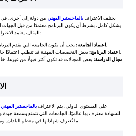
يختلف الاعتراف
بالماجستير المهني
من دولة إلى أخرى. في ب
بشكل كامل، بشرط أن يكون البرنامج معتمدًا من قبل الجهات الت
المثال، يعتمد الاعتراف بشهادات الماجستير المهني على عدة عوامل، منها:
يجب أن تكون الجامعة التي تقدم البرنامج معترف بها من قبل وزارة التعليم في الدولة.
اعتماد الجامعة:
بعض التخصصات المهنية قد تتطلب اعتمادًا خاصًا من هيئات مهنية معينة لضمان الاعتراف بها.
اعتماد البرنامج:
مجال الدراسة:
بعض المجالات قد تكون أكثر قبولًا من غيرها، خ
الا
على المستوى الدولي، يتم الاعتراف
بالماجستير المهني
ف
للشهادة معترف بها عالميًا. الجامعات التي تتمتع بسمعة جيدة وت
ما تُعترف شهاداتها في معظم البلدان. ومع ذلك، قد تختلف متطلبات الاعتراف من دولة لأخرى.