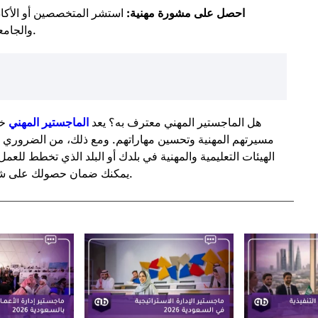
احصل على مشورة مهنية:
استشر المتخصصين أو الأكاد
والجامعات التي تقدم ماجستير مهني معترف به.
هل الماجستير المهني معترف به؟ يعد
الماجستير المهني
خي
مسيرتهم المهنية وتحسين مهاراتهم. ومع ذلك، من الضروري ال
الهيئات التعليمية والمهنية في بلدك أو البلد الذي تخطط للعمل
يمكنك ضمان حصولك على شهادة معترف بها تفتح لك أبواب الفرص في المستقبل.