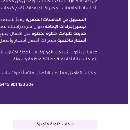
في أكاديمية QB، نساعد الطلاب الوافدين من
الدراسة بالجامعات المصرية المرموقة. نقدم خدمات
التسجيل في الجامعات المصرية
وفقاً للتخصص
تيسير إجراءات الإقامة
طوال فترة دراستك لضما
متابعة طلباتك خطوة بخطوة
حتى اكتمال جميع 
أسعار تنافسية
نقدم لك أفضل أسعار وأفضل 
هدفنا أن نكون شريكك الموثوق من لحظة اختيارك لل
لنمنحك بداية أكاديمية وحياتية منظمة وسهلة.
يمكنك التواصل معنا عبر الاتصال هاتفياً أو واتساب عل
+20 150 901 6445
درجات علمية متميزة