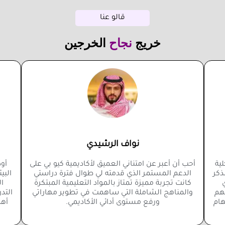
قالو عنا
خريج
نجاح
الخرجين
نواف الرشيدي
ية
أحب أن أعبر عن امتناني العميق لأكاديمية كيو بي على
أود
لذكر
الدعم المستمر الذي قدمته لي طوال فترة دراستي
البي
ي
كانت تجربة مميزة تمتاز بالمواد التعليمية المبتكرة
ال
هم
والمناهج الشاملة التي ساهمت في تطوير مهاراتي
التد
هام
ورفع مستوى أدائي الأكاديمي.
أهد