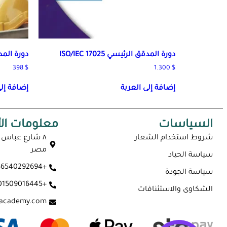
دورة المدقق الرئيسي ISO/IEC 17025
دورة المدقق 
398
$
1.300
$
إضافة إلى العربة
إضافة إلى
السياسات
معلومات ال
شروط استخدام الشعار
٨ شارع عباس ا
مصر
سياسة الحياد
+966540292694
سياسة الجودة
+201509016445
الشكاوى والاستئنافات
-academy.com