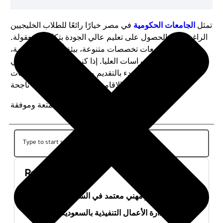
تمثل
الجامعات الحكومية
في مصر خيارًا رائعًا للطلاب الخليجيين
الراغبين في الحصول على تعليم عالي الجودة بتكاليف معقولة.
تقدم هذه الجامعات تخصصات متنوعة، بيئة أكاديمية متقدمة،
وفرصًا متميزة للدراسات العليا. إذا كنت تخطط للدراسة في
مصر، فمن الأفضل البدء بالتقديم مبكرًا والتأكد من متطلبات
القبول والإقامة لضمان تجربة تعليمية ناجحة.
نتمنى لك رحلة تعليمية ممتعة وموفقة!
Recent Posts
أفضل ماجستير مهني معتمد في السعودية 2026
ماجستير إدارة الأعمال التنفيذية بالسعودية 2026