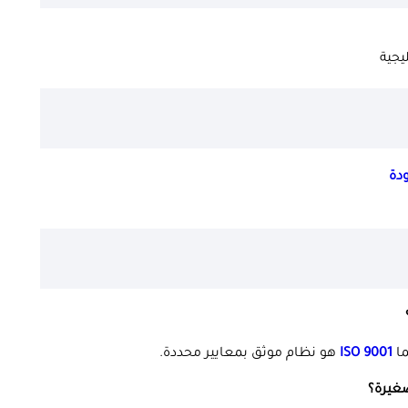
جية
دة
ISO 9001
هو نظام موثق بمعايير محددة.
غيرة؟