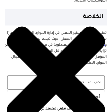
المؤسسات الحديثة.
الخلاصة
تمثل درجة الماجستير المهني في إدارة الموارد البشرية استثمارًا
حقيقيًا في المستقبل المهني، حيث تجمع بين المعرفة العملية
و
المهارات الاستراتيجية
المطلوبة في سوق العمل الحديث. ومع
تزايد أهمية العنصر البشري داخل المؤسسات، يصبح هذا
المؤهل خطوة ذكية لكل من يسعى للتميز والقيادة في مجال
الموارد البشرية.
أحدث المقالات
أفضل ماجستير مهني معتمد في السعودية 2026