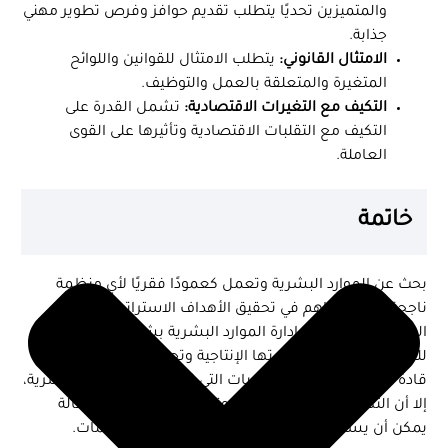
والمتميزين تحديًا يتطلب تقديم حوافز وفرص تطوير مهني
جذابة.
الامتثال القانوني:
يتطلب الامتثال للقوانين واللوائح
المتغيرة والمتعلقة بالعمل والتوظيف.
التكيف مع التغيرات الاقتصادية:
تشمل القدرة على
التكيف مع التقلبات الاقتصادية وتأثيرها على القوى
العاملة.
خاتمة
بحث عن الموارد البشرية وتعمل كعمودًا فقريًا لأي منظمة
ناجحة، حيث تساهم في تحقيق الأهداف الاستراتيجية والنمو
المستدام. من خلال إدارة الموارد البشرية بشكل فعال، يمكن
للمنظمات تحسين كفاءتها الإنتاجية وتحفيز موظفيها وتطوير
قادة المستقبل. ورغم التحديات التي تواجه إدارة الموارد البشرية،
إلا أن التكيف مع هذه التحديات وتطوير استراتيجيات فعالة
يمكن أن يساعد في تحقيق النجاح المستدام للمنظمات.