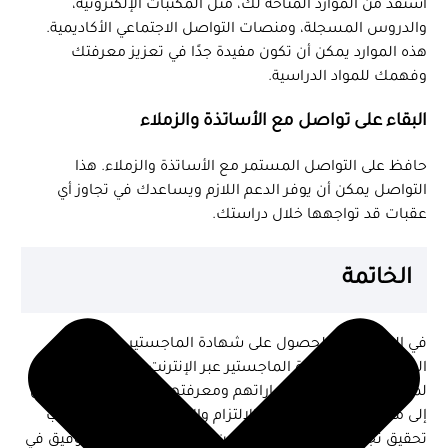
استفد من الموارد المتاحة لك، مثل المكتبات الإلكترونية،
والدروس المسجلة، ومنصات التواصل الاجتماعي الأكاديمية.
هذه الموارد يمكن أن تكون مفيدة جدًا في تعزيز معرفتك
وفهمك للمواد الدراسية.
البقاء على تواصل مع الأساتذة والزملاء
حافظ على التواصل المستمر مع الأساتذة والزملاء. هذا
التواصل يمكن أن يوفر الدعم اللازم ويساعدك في تجاوز أي
عقبات قد تواجهها خلال دراستك.
الخاتمة
في الختام، يعد الحصول على شهادة الماجستير عن بعد
الحصول على شهادة الماجستير عبر الإنترنت بعد خيارًا ممتازًا
لمن يسعون لتطوير مهاراتهم ومعرفتهم دون الحاجة للانتقال
إلى مقر الجامعة. من خلال الالتزام والانضباط، يمكن للطلاب
تحقيق نجاح كبير في هذا النوع من التعليم. نتمنى لك التوفيق في