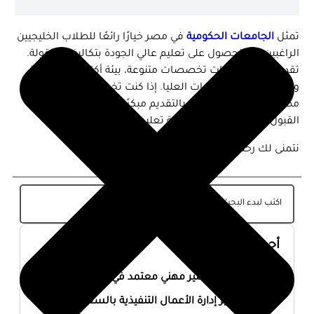
تمثل
الجامعات الحكومية
في مصر خيارًا رائعًا للطلاب الخليجيين
الراغبين في الحصول على تعليم عالي الجودة بتكاليف معقولة.
تقدم هذه الجامعات تخصصات متنوعة، بيئة أكاديمية متقدمة،
وفرصًا متميزة للدراسات العليا. إذا كنت تخطط للدراسة في
مصر، فمن الأفضل البدء بالتقديم مبكرًا والتأكد من متطلبات
القبول والإقامة لضمان تجربة تعليمية ناجحة.
نتمنى لك رحلة تعليمية ممتعة وموفقة!
أحدث المقالات
أفضل ماجستير مهني معتمد في السعودية 2026
ماجستير إدارة الأعمال التنفيذية بالسعودية 2026