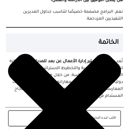
هل يمكن التوفيق بين الدراسة والعمل؟
نعم، البرامج مصممة خصيصًا لتناسب جداول المديرين
التنفيذيين المزدحمة.
الخاتمة
تُعد
برامج ماجستير إدارة الأعمال عن بعد للمدراء
فرصة مثالية
لتعزيز القدرات القيادية والتخطيط الاستراتيجي مع الحفاظ على
المرونة في العمل والدراسة. من خلال هذه البرامج المُعتمدة
دوليًا، يُمكن للمديرين تطوير مهاراتهم القيادية وتطبيق أحدث
الممارسات الإدارية لتعزيز أدائهم المؤسسي وتحقيق النجاح
المستدام في عالم الأعمال التنافسي.