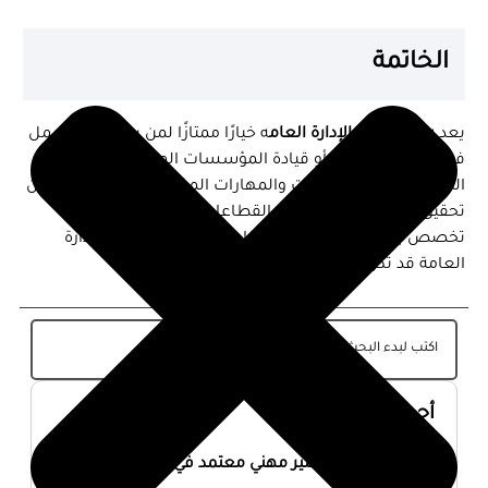
الخاتمة
يعد
بكالوريوس الإدارة العام
ه خيارًا ممتازًا لمن يرغب في العمل
في الإدارة الحكومية أو قيادة المؤسسات المختلفة. بفضل
التنوع الكبير في المقررات والمهارات المكتسبة، يمكن للخريجين
تحقيق نجاح كبير في مختلف القطاعات. إذا كنت تبحث عن
تخصص يجمع بين التحليل، القيادة، والتخطيط، فإن الإدارة
العامة قد تكون الخيار المثالي لك.
أحدث المقالات
أفضل ماجستير مهني معتمد في السعودية 2026