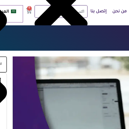
0
من نحن
إتصل بنا
العرب
أ