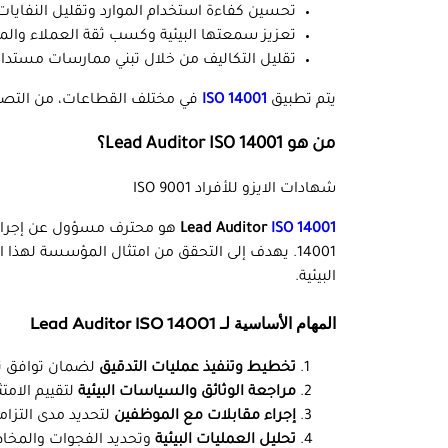
تحسين كفاءة استخدام الموارد وتقليل النفايات
تعزيز سمعتها البيئية وكسب ثقة العملاء وال
تقليل التكاليف من خلال تبني ممارسات مستدام
يتم تطبيق
ISO 14001
في مختلف القطاعات، من التصن
من هو Lead Auditor ISO 14001؟
شهادات الايزو للأفراد ISO 9001
Lead Auditor
ISO 14001
14001. يهدف إلى التحقق من امتثال المؤسسة له
البيئية.
المهام الأساسية لـ Lead Auditor ISO 14001
تخطيط وتنفيذ عمليات التدقيق
لضمان توافق نظام ا
مراجعة الوثائق والسياسات البيئية
لتقييم الامتث
إجراء مقابلات مع الموظفين
لتحديد مدى التزام
تحليل العمليات البيئية
وتحديد الفجوات والمخاطر