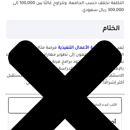
التكلفة تختلف حسب الجامعة، وتتراوح غالبًا بين 100,000 إلى
300,000 ريال سعودي.
الختام
يُعد
ماجستير إدارة الأعمال التنفيذية
فرصة مثالية للمهنيين
الطموحين الذين يتطلعون إلى تطوير مهاراتهم القيادية والارتقاء
بمسارهم المهني. مع وجود برامج مرنة ومعتمدة عالميًا، أصبح
بالإمكان تحقيق التوازن بين الدراسة والعمل. لا شك أن
الاستثمار في هذه الشهادة يُعد خطوة استراتيجية نحو مستقبل
أكثر إشراقًا، سواء على المستوى المهني أو الشخصي
أحدث المقالات