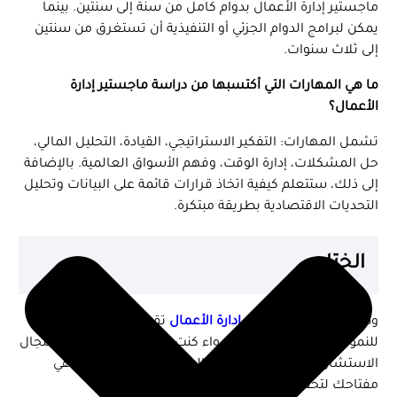
ماجستير إدارة الأعمال بدوام كامل من سنة إلى سنتين. بينما
يمكن لبرامج الدوام الجزئي أو التنفيذية أن تستغرق من سنتين
إلى ثلاث سنوات.
ما هي المهارات التي أكتسبها من دراسة ماجستير إدارة
الأعمال؟
تشمل المهارات: التفكير الاستراتيجي، القيادة، التحليل المالي،
حل المشكلات، إدارة الوقت، وفهم الأسواق العالمية. بالإضافة
إلى ذلك، ستتعلم كيفية اتخاذ قرارات قائمة على البيانات وتحليل
التحديات الاقتصادية بطريقة مبتكرة.
الختام
وظائف ما بعد
ماجستير إدارة الأعمال
تقدم فرصًا غير محدودة
للنمو الشخصي والمهني. سواء كنت تطمح إلى العمل في مجال
الاستشارات، التسويق، أو حتى الريادة، فإن هذه الدرجة هي
مفتاحك لتحقيق النجاح.