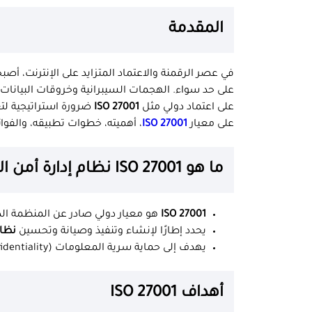
المقدمة
في عصر الرقمنة والاعتماد المتزايد على الإنترنت، أص
على حد سواء. الهجمات السيبرانية وخروقات البيانات
على اعتماد دولي مثل
ISO 27001
ضرورة استراتيجية لتع
على معيار
ISO 27001
، أهميته، خطوات تطبيقه، والفو
ما هو ISO 27001 نظام إدارة أمن المعلومات؟
ISO 27001
هو معيار دولي صادر عن المنظمة الدو
يحدد إطارًا لإنشاء وتنفيذ وصيانة وتحسين
نظام
يهدف إلى حماية سرية المعلومات (Confidentiality)، سلامتها (Integrity)، وتوافرها (Availability).
أهداف ISO 27001