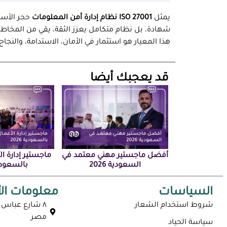
يمثل
ISO 27001 نظام إدارة أمن المعلومات
حجر الأسا
شهادة، بل نظام متكامل يعزز الثقة، يقي من المخاطر،
هذا المعيار هو استثمار في الأمان، الاستدامة، والنجاح
‏قد يعجبك أيضا‏
أفضل ماجستير مهني معتمد في
ماجستير إدارة ال
السعودية 2026
بالسعودية 6
السياسات
معلومات ال
شروط استخدام الشعار
٨ شارع عباس ا
مصر
سياسة الحياد