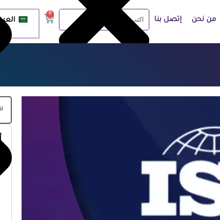
0
من نحن
إتصل بنا
العرب
أ